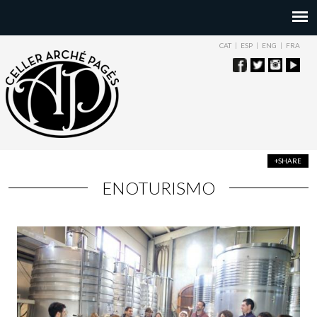
CAT
ESP
ENG
FRA
+SHARE
ENOTURISMO